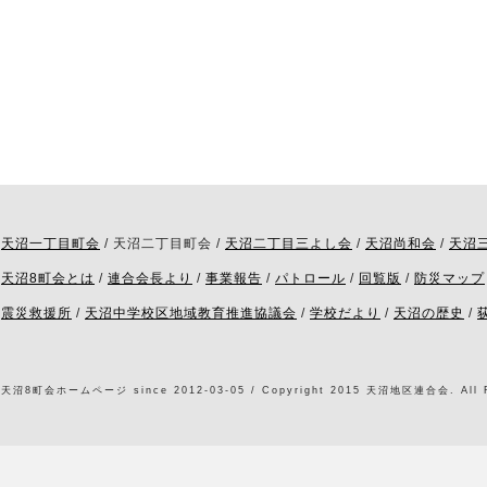
天沼一丁目町会
/ 天沼二丁目町会 /
天沼二丁目三よし会
/
天沼尚和会
/
天沼
天沼8町会とは
/
連合会長より
/
事業報告
/
パトロール
/
回覧版
/
防災マップ
震災救援所
/
天沼中学校区地域教育推進協議会
/
学校だより
/
天沼の歴史
/
天沼8町会ホームページ since 2012-03-05 / Copyright 2015 天沼地区連合会. All Ri