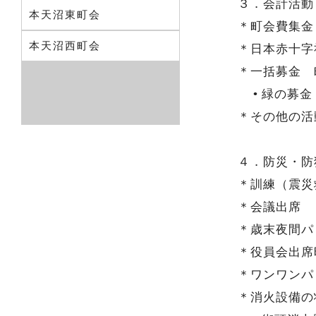
３．会計活動
本天沼東町会
＊町会費集金・
本天沼西町会
＊日本赤十字社
＊一括募金 
緑の募金 
＊その他の
４．防災・防
＊訓練（震災救
＊会議出席 
＊歳末夜間パトロ
＊役員会出席
＊ワンワンパ
＊消火設備の