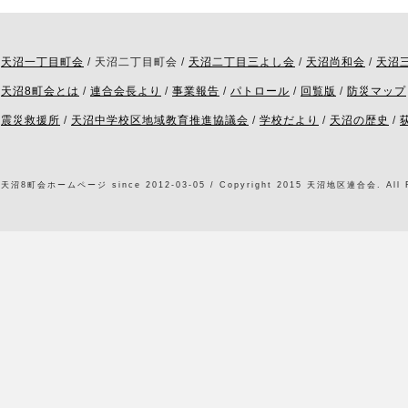
天沼一丁目町会
/ 天沼二丁目町会 /
天沼二丁目三よし会
/
天沼尚和会
/
天沼
天沼8町会とは
/
連合会長より
/
事業報告
/
パトロール
/
回覧版
/
防災マップ
震災救援所
/
天沼中学校区地域教育推進協議会
/
学校だより
/
天沼の歴史
/
天沼8町会ホームページ since 2012-03-05 / Copyright 2015 天沼地区連合会. All Ri