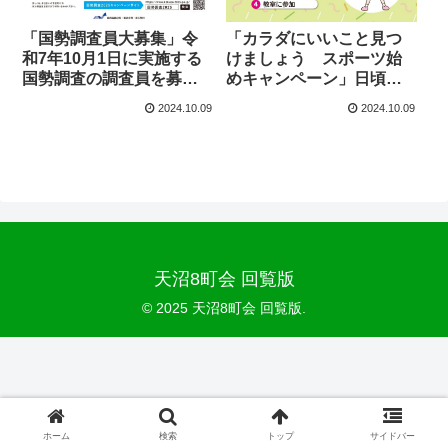
「カラダにいいこと見つ
「国勢調査員大募集」令
けましょう スポーツ始
和7年10月1日に実施する
めキャンペーン」日頃運
国勢調査の調査員を募集
動・スポーツを行ってい
します
2024.10.09
2024.10.09
ない方向けの気軽に運動
を始められるキャンペー
ンです
天沼8町会 回覧版
© 2025 天沼8町会 回覧版.
ホーム
検索
トップ
サイドバー