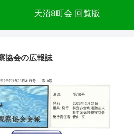
天沼8町会 回覧版
観察協会の広報誌